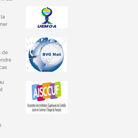
 la
rmer
s de
endre
cas
au
nt
é