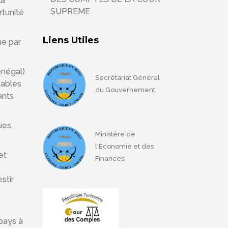
la
SUPREME
rtunité
Liens Utiles
ue par
énégal)
Secrétariat Général
tables
du Gouvernement
ants
ues,
Ministère de
l'Économie et des
et
Finances
stir
 pays à