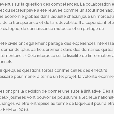
revenus sur la question des compétences. La collaboration 
 et du secteur privé a été relevée comme un atout indéniabl
d’une économie globale dans laquelle chacun joue un morceau
 de la transparence et de la redévabilité. Il a cependant ét
de dialogue, de connaissance mutuelle et un partage de
iété civile ont également partagé des expériences intéress
de demande (plus particulièrement dans des domaines qui les
entaire …). Cela interpelle sur la lisibilité de l’information
onnels.
ir quelques questions fortes comme celles des effectifs
essaire pour mener à terme un tel projet, la volonté exprim
 ont pris la décision de donner une suite à l’initiative. Dès à
deux journées vont pouvoir se poursuivre à l’échelle nationa
anges va être entreprise au terme de laquelle il pourra êtr
de PFM en 2016.