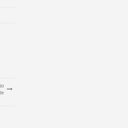
la
te