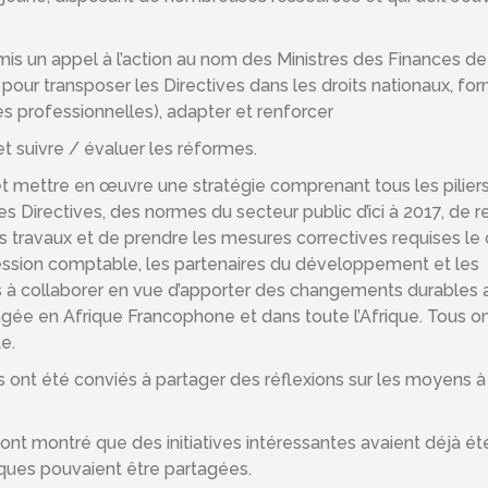
émis un appel à l’action au nom des Ministres des Finances de
r pour transposer les Directives dans les droits nationaux, fo
es professionnelles), adapter et renforcer
t suivre / évaluer les réformes.
 et mettre en œuvre une stratégie comprenant tous les pilier
Directives, des normes du secteur public d’ici à 2017, de r
travaux et de prendre les mesures correctives requises le 
fession comptable, les partenaires du développement et les
ées à collaborer en vue d’apporter des changements durables 
rtagée en Afrique Francophone et dans toute l’Afrique. Tous o
e.
s ont été conviés à partager des réflexions sur les moyens à
ont montré que des initiatives intéressantes avaient déjà ét
ues pouvaient être partagées.