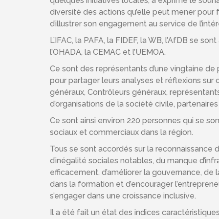
quelques initiatives locales, a exprimé le souhait
diversité des actions qu’elle peut mener pour 
d’illustrer son engagement au service de l’intér
L’IFAC, la PAFA, la FIDEF, la WB, l’AfDB se sont
l’OHADA, la CEMAC et l’UEMOA.
Ce sont des représentants d’une vingtaine de 
pour partager leurs analyses et réflexions sur 
généraux, Contrôleurs généraux, représentant
d’organisations de la société civile, partenai
Ce sont ainsi environ 220 personnes qui se sont
sociaux et commerciaux dans la région.
Tous se sont accordés sur la reconnaissance des
d’inégalité sociales notables, du manque d’inf
efficacement, d’améliorer la gouvernance, de la 
dans la formation et d’encourager l’entreprene
s’engager dans une croissance inclusive.
Il a été fait un état des indices caractéristiqu