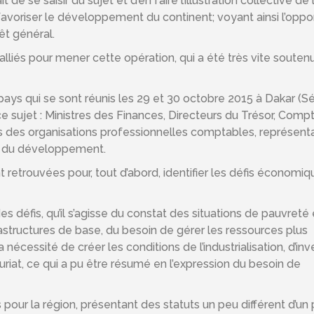
 de se saisir du sujet et d’en faire l’illustration collective de 
favoriser le développement du continent; voyant ainsi l’oppo
êt général.
 alliés pour mener cette opération, qui a été très vite souten
pays qui se sont réunis les 29 et 30 octobre 2015 à Dakar (S
ce sujet : Ministres des Finances, Directeurs du Trésor, Comp
s des organisations professionnelles comptables, représent
res du développement.
 retrouvées pour, tout d’abord, identifier les défis économiq
 défis, qu’il s’agisse du constat des situations de pauvreté 
rastructures de base, du besoin de gérer les ressources plus
nécessité de créer les conditions de l’industrialisation, d’inve
uriat, ce qui a pu être résumé en l’expression du besoin de
es pour la région, présentant des statuts un peu différent d’un