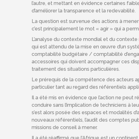
l’autre, et mettant en évidence certaines faibl
d’améliorer la transparence et la redevabilité.
La question est survenue des actions à mener à
c’est principalement le mot « agir » qui a permis
L’analyse du contexte mondial et du contexte 
qui est attendu de la mise en œuvre d’un systè
comptabilité budgétaire / comptabilité d’enga
accessoires qui doivent accompagner ces disp
traitement des situations particulières.
Le prérequis de la compétence des acteurs appe
particulier tant au regard des référentiels app
Il a été mis en évidence que l’action ne peut r
conduire sans l’implication de techniciens à 
s’est alors posée des espaces et modalités d’a
nouveaux référentiels, l’audit des comptes publ
missions de conseil à mener.
Il a été réaffirmé que l’Afrique est un continen