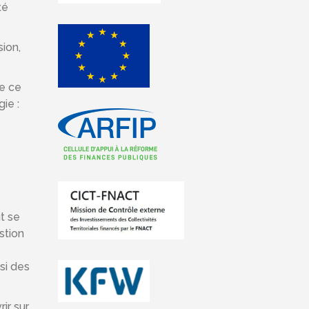
té
sion,
de ce
ie :
t se
stion
si des
ir sur