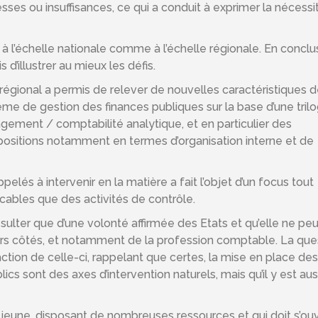
esses ou insuffisances, ce qui a conduit à exprimer la nécessi
 l’échelle nationale comme à l’échelle régionale. En conclu
 d’illustrer au mieux les défis.
régional a permis de relever de nouvelles caractéristiques 
me de gestion des finances publiques sur la base d’une trilog
gement / comptabilité analytique, et en particulier des
ositions notamment en termes d’organisation interne et de
lés à intervenir en la matière a fait l’objet d’un focus tout
licables que des activités de contrôle.
ésulter que d’une volonté affirmée des Etats et qu’elle ne peu
leurs côtés, et notamment de la profession comptable. La que
ction de celle-ci, rappelant que certes, la mise en place des
ics sont des axes d’intervention naturels, mais qu’il y est aus
t jeune, disposant de nombreuses ressources et qui doit s’ouvr