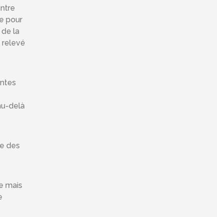
entre
e pour
 de la
é relevé
antes
 au-delà
ée des
le mais
e