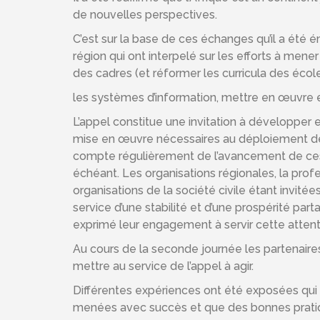
de nouvelles perspectives.
C’est sur la base de ces échanges qu’il a été 
région qui ont interpelé sur les efforts à mene
des cadres (et réformer les curricula des écol
les systèmes d’information, mettre en œuvre e
L’appel constitue une invitation à développer
mise en œuvre nécessaires au déploiement des 
compte régulièrement de l’avancement de ces 
échéant. Les organisations régionales, la pro
organisations de la société civile étant invit
service d’une stabilité et d’une prospérité pa
exprimé leur engagement à servir cette attent
Au cours de la seconde journée les partenaire
mettre au service de l’appel à agir.
Différentes expériences ont été exposées qui 
menées avec succès et que des bonnes pratiq