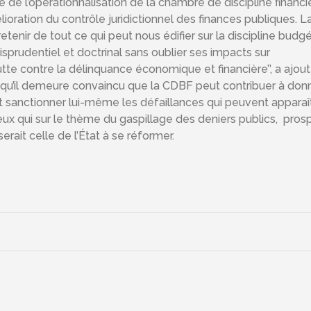
e de l’opérationnalisation de la chambre de discipline financi
lioration du contrôle juridictionnel des finances publiques. L
enir de tout ce qui peut nous édifier sur la discipline budgé
risprudentiel et doctrinal sans oublier ses impacts sur
utte contre la délinquance économique et financière’’, a ajout
 qu’il demeure convaincu que la CDBF peut contribuer à don
et sanctionner lui-même les défaillances qui peuvent apparaî
ceux qui sur le thème du gaspillage des deniers publics, pros
serait celle de l’État à se réformer.