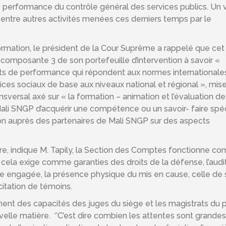
e performance du contrôle général des services publics. Un
 entre autres activités menées ces derniers temps par le
formation, le président de la Cour Suprême a rappelé que cet
omposante 3 de son portefeuille d’intervention à savoir «
ts de performance qui répondent aux normes internationale
vices sociaux de base aux niveaux national et régional », mis
sversal axé sur « la formation – animation et l’évaluation de
ali SNGP d’acquérir une compétence ou un savoir- faire spéc
tion auprès des partenaires de Mali SNGP sur des aspects
ière, indique M. Tapily, la Section des Comptes fonctionne 
 cela exige comme garanties des droits de la défense, l’audi
re engagée, la présence physique du mis en cause, celle de
citation de témoins.
ement des capacités des juges du siège et les magistrats du 
elle matière. ‘’C’est dire combien les attentes sont grandes