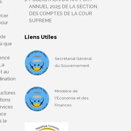
e.
ANNUEL 2025 DE LA SECTION
DES COMPTES DE LA COUR
orcer
SUPREME
our
 de
Liens Utiles
si que
mencé
Secrétariat Général
La
du Gouvernement
t au
ination
a
Ministère de
uctures
l'Économie et des
tions
Finances
rvices
nce
s le