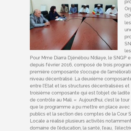
pr
Or
(S
le
un
pr
SN
les
Pour Mme Diarra Djénébou N’diaye, le SNGP e
depuis février 2016, composé de trois progra
première composante s’occupe de l’amélioratio
niveau décentralisé. La deuxième composante 
entre l’Etat et les structures décentralisées et e
troisième composante qui est l’objet de ladi
de contrôle au Mali. « Aujourd’hui, c’est le 
que le programme a pu mettre en place avec le
publics et la section des comptes de la Cour
Locale a réalisé plusieurs activités notammen
domaine de l’éducation, la santé, l’eau, l’électri