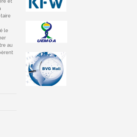
ère et
a
taire
é le
ner
tre au
pèrent