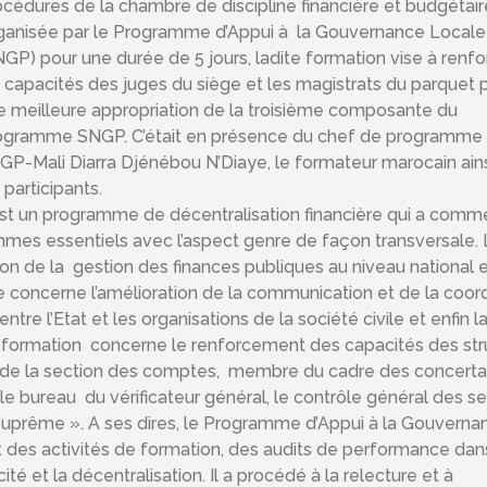
océdures de la chambre de discipline financière et budgétair
ganisée par le Programme d’Appui à la Gouvernance Locale
NGP) pour une durée de 5 jours, ladite formation vise à renf
s capacités des juges du siège et les magistrats du parquet
p
e meilleure appropriation de la troisième composante du
ogramme SNGP. C’était en présence du chef de programme
GP-Mali Diarra Djénébou N’Diaye, le formateur marocain ain
 participants.
st un programme de décentralisation financière qui a com
mmes essentiels avec l’aspect genre de façon transversale. 
n de la gestion des finances publiques au niveau national e
concerne l’amélioration de la communication et de la coord
ntre l’Etat et les organisations de la société civile et enfin l
te formation concerne le renforcement des capacités des str
tour de la section des comptes, membre du cadre des concerta
 bureau du vérificateur général, le contrôle général des se
 Suprême ». A ses dires, le Programme d’Appui à la Gouverna
t des activités de formation, des audits de performance dan
cité et la décentralisation. Il a procédé à la relecture et à