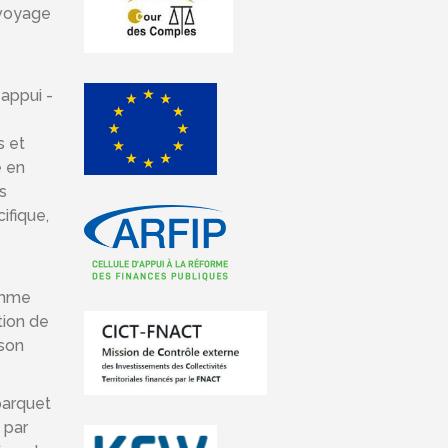
 voyage
 appui -
s et
e en
s
ifique,
comme
tion de
 son
parquet
 par