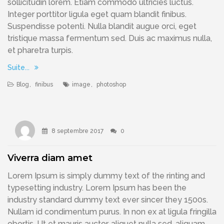
sollicitudin lorem. Etiam commodo ultricies luctus.
Integer porttitor ligula eget quam blandit finibus.
Suspendisse potenti. Nulla blandit augue orci, eget
tristique massa fermentum sed. Duis ac maximus nulla,
et pharetra turpis.
Suite...
Blog
,
finibus
image
,
photoshop
8 septembre 2017
0
Viverra diam amet
Lorem Ipsum is simply dummy text of the rinting and
typesetting industry. Lorem Ipsum has been the
industry standard dummy text ever sincer they 1500s.
Nullam id condimentum purus. In non ex at ligula fringilla
obortis. Ut et mauris auctor, aliquet nulla sed, aliquam