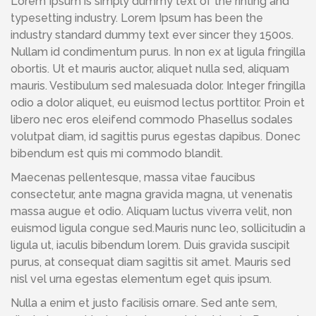
Lorem Ipsum is simply dummy text of the rinting and
typesetting industry. Lorem Ipsum has been the
industry standard dummy text ever sincer they 1500s.
Nullam id condimentum purus. In non ex at ligula fringilla
obortis. Ut et mauris auctor, aliquet nulla sed, aliquam
mauris. Vestibulum sed malesuada dolor. Integer fringilla
odio a dolor aliquet, eu euismod lectus porttitor. Proin et
libero nec eros eleifend commodo Phasellus sodales
volutpat diam, id sagittis purus egestas dapibus. Donec
bibendum est quis mi commodo blandit.
Maecenas pellentesque, massa vitae faucibus
consectetur, ante magna gravida magna, ut venenatis
massa augue et odio. Aliquam luctus viverra velit, non
euismod ligula congue sed.Mauris nunc leo, sollicitudin a
ligula ut, iaculis bibendum lorem. Duis gravida suscipit
purus, at consequat diam sagittis sit amet. Mauris sed
nisl vel urna egestas elementum eget quis ipsum.
Nulla a enim et justo facilisis ornare. Sed ante sem,