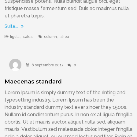
Suspendisse potenti. Nulla blandit augue orci, eget
tristique massa fermentum sed. Duis ac maximus nulla,
et pharetra turpis.
Suite...
ligula
,
sales
column
,
shop
8 septembre 2017
0
Maecenas standard
Lorem Ipsum is simply dummy text of the rinting and
typesetting industry. Lorem Ipsum has been the
industry standard dummy text ever sincer they 1500s.
Nullam id condimentum purus. In non ex at ligula fringilla
obortis. Ut et mauris auctor, aliquet nulla sed, aliquam
mauris. Vestibulum sed malesuada dolor. Integer fringilla
odio a dolor aliquet, eu euismod lectus porttitor. Proin et