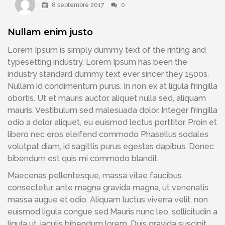
8 septembre 2017
0
Nullam enim justo
Lorem Ipsum is simply dummy text of the rinting and
typesetting industry. Lorem Ipsum has been the
industry standard dummy text ever sincer they 1500s.
Nullam id condimentum purus. In non ex at ligula fringilla
obortis. Ut et mauris auctor, aliquet nulla sed, aliquam
mauris. Vestibulum sed malesuada dolor. Integer fringilla
odio a dolor aliquet, eu euismod lectus porttitor. Proin et
libero nec eros eleifend commodo Phasellus sodales
volutpat diam, id sagittis purus egestas dapibus. Donec
bibendum est quis mi commodo blandit.
Maecenas pellentesque, massa vitae faucibus
consectetur, ante magna gravida magna, ut venenatis
massa augue et odio. Aliquam luctus viverra velit, non
euismod ligula congue sed.Mauris nunc leo, sollicitudin a
ligula ut, iaculis bibendum lorem. Duis gravida suscipit