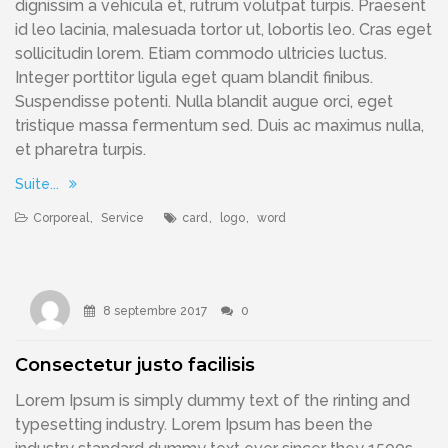
dignissim a vehicula et, rutrum volutpat turpis. Praesent
id leo lacinia, malesuada tortor ut, lobortis leo. Cras eget
sollicitudin lorem. Etiam commodo ultricies luctus.
Integer porttitor ligula eget quam blandit finibus.
Suspendisse potenti. Nulla blandit augue orci, eget
tristique massa fermentum sed. Duis ac maximus nulla,
et pharetra turpis.
Suite...
Corporeal
,
Service
card
,
logo
,
word
8 septembre 2017
0
Consectetur justo facilisis
Lorem Ipsum is simply dummy text of the rinting and
typesetting industry. Lorem Ipsum has been the