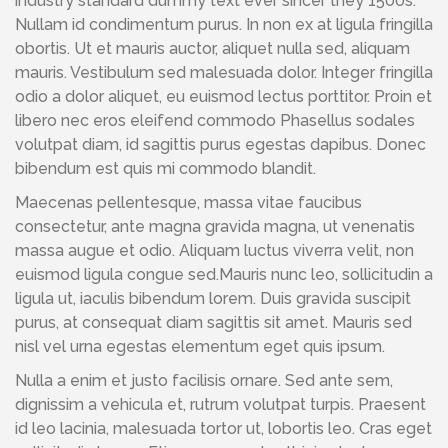
industry standard dummy text ever sincer they 1500s.
Nullam id condimentum purus. In non ex at ligula fringilla
obortis. Ut et mauris auctor, aliquet nulla sed, aliquam
mauris. Vestibulum sed malesuada dolor. Integer fringilla
odio a dolor aliquet, eu euismod lectus porttitor. Proin et
libero nec eros eleifend commodo Phasellus sodales
volutpat diam, id sagittis purus egestas dapibus. Donec
bibendum est quis mi commodo blandit.
Maecenas pellentesque, massa vitae faucibus
consectetur, ante magna gravida magna, ut venenatis
massa augue et odio. Aliquam luctus viverra velit, non
euismod ligula congue sed.Mauris nunc leo, sollicitudin a
ligula ut, iaculis bibendum lorem. Duis gravida suscipit
purus, at consequat diam sagittis sit amet. Mauris sed
nisl vel urna egestas elementum eget quis ipsum.
Nulla a enim et justo facilisis ornare. Sed ante sem,
dignissim a vehicula et, rutrum volutpat turpis. Praesent
id leo lacinia, malesuada tortor ut, lobortis leo. Cras eget