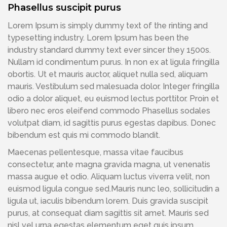
Phasellus suscipit purus
Lorem Ipsum is simply dummy text of the rinting and
typesetting industry. Lorem Ipsum has been the
industry standard dummy text ever sincer they 1500s.
Nullam id condimentum purus. In non ex at ligula fringilla
obortis. Ut et mauris auctor, aliquet nulla sed, aliquam
mauris. Vestibulum sed malesuada dolor. Integer fringilla
odio a dolor aliquet, eu euismod lectus porttitor. Proin et
libero nec eros eleifend commodo Phasellus sodales
volutpat diam, id sagittis purus egestas dapibus. Donec
bibendum est quis mi commodo blandit.
Maecenas pellentesque, massa vitae faucibus
consectetur, ante magna gravida magna, ut venenatis
massa augue et odio. Aliquam luctus viverra velit, non
euismod ligula congue sed.Mauris nunc leo, sollicitudin a
ligula ut, iaculis bibendum lorem. Duis gravida suscipit
purus, at consequat diam sagittis sit amet. Mauris sed
nisl vel urna egestas elementum eget quis ipsum.