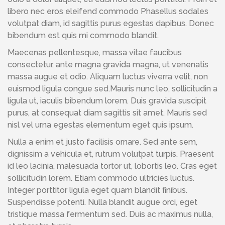
libero nec eros eleifend commodo Phasellus sodales
volutpat diam, id sagittis purus egestas dapibus. Donec
bibendum est quis mi commodo blandit.
Maecenas pellentesque, massa vitae faucibus
consectetur, ante magna gravida magna, ut venenatis
massa augue et odio. Aliquam luctus viverra velit, non
euismod ligula congue sed.Mauris nunc leo, sollicitudin a
ligula ut, iaculis bibendum lorem. Duis gravida suscipit
purus, at consequat diam sagittis sit amet. Mauris sed
nisl vel urna egestas elementum eget quis ipsum.
Nulla a enim et justo facilisis ornare. Sed ante sem,
dignissim a vehicula et, rutrum volutpat turpis. Praesent
id leo lacinia, malesuada tortor ut, lobortis leo. Cras eget
sollicitudin lorem. Etiam commodo ultricies luctus.
Integer porttitor ligula eget quam blandit finibus.
Suspendisse potenti. Nulla blandit augue orci, eget
tristique massa fermentum sed. Duis ac maximus nulla,