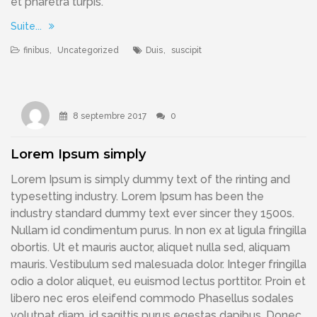
et pharetra turpis.
Suite...
finibus
,
Uncategorized
Duis
,
suscipit
8 septembre 2017
0
Lorem Ipsum simply
Lorem Ipsum is simply dummy text of the rinting and
typesetting industry. Lorem Ipsum has been the
industry standard dummy text ever sincer they 1500s.
Nullam id condimentum purus. In non ex at ligula fringilla
obortis. Ut et mauris auctor, aliquet nulla sed, aliquam
mauris. Vestibulum sed malesuada dolor. Integer fringilla
odio a dolor aliquet, eu euismod lectus porttitor. Proin et
libero nec eros eleifend commodo Phasellus sodales
volutpat diam, id sagittis purus egestas dapibus. Donec