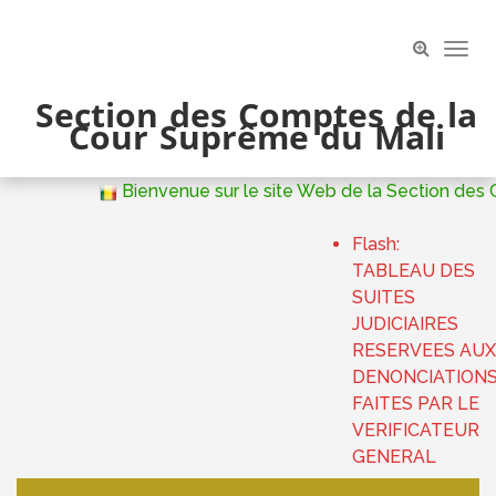
Skip
to
Toog
content
Navi
Section des Comptes de la
Cour Suprême du Mali
Bienvenue sur le site Web de la Section des 
Flash:
TABLEAU DES
SUITES
JUDICIAIRES
RESERVEES AUX
DENONCIATION
FAITES PAR LE
VERIFICATEUR
GENERAL