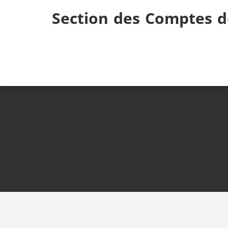
Skip
Section des Comptes d
to
content