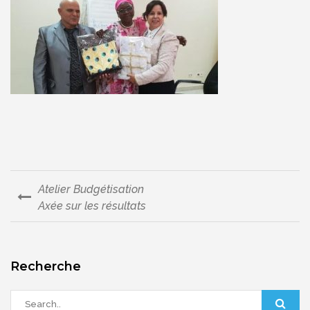
Atelier Budgétisation
Navigation
Axée sur les résultats
de
l’article
Recherche