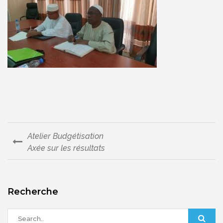
Atelier Budgétisation
Navigation
Axée sur les résultats
de
l’article
Recherche