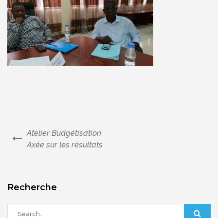
Atelier Budgétisation
Navigation
Axée sur les résultats
de
l’article
Recherche