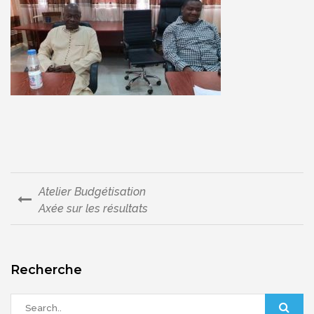
Atelier Budgétisation
Navigation
Axée sur les résultats
de
l’article
Recherche