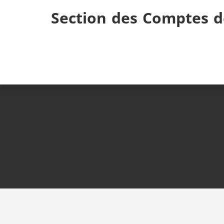
Skip
Section des Comptes d
to
content