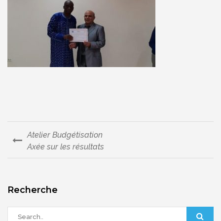
Atelier Budgétisation
Navigation
Axée sur les résultats
de
l’article
Recherche