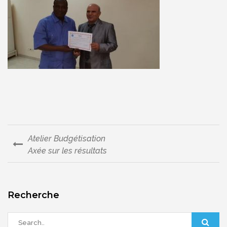
Atelier Budgétisation
Navigation
Axée sur les résultats
de
l’article
Recherche