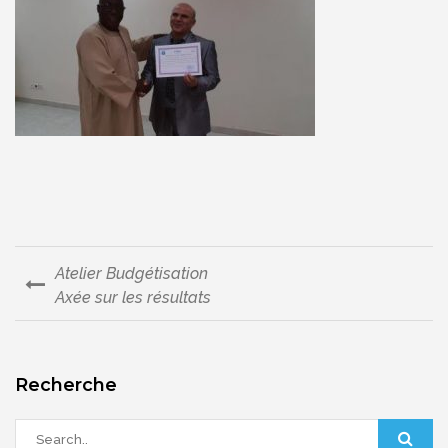
Atelier Budgétisation
Navigation
Axée sur les résultats
de
l’article
Recherche