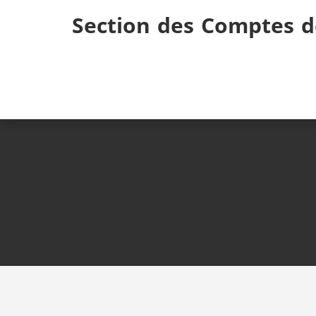
Skip
Section des Comptes d
to
content