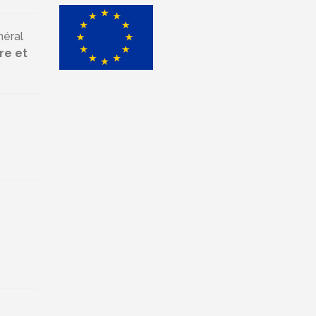
néral
re et