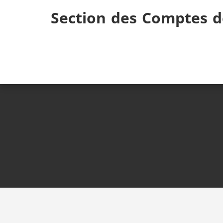
Skip
Section des Comptes d
to
content