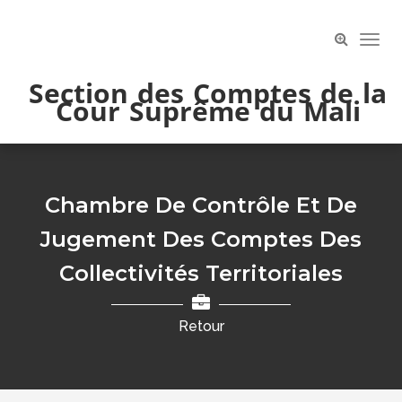
Skip
to
Toog
content
Navi
Section des Comptes de la
Cour Suprême du Mali
Chambre De Contrôle Et De
Jugement Des Comptes Des
Collectivités Territoriales
Retour