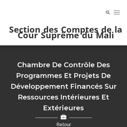
Skip
to
Toog
content
Navi
Section des Comptes de la
Cour Suprême du Mali
Chambre De Contrôle Des
Programmes Et Projets De
Développement Financés Sur
Ressources Intérieures Et
Extérieures
Retour