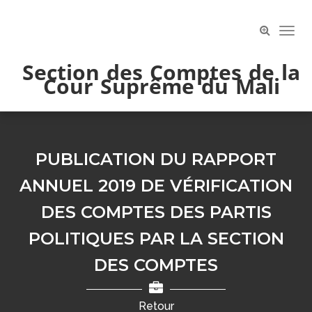
Skip
to
Toog
content
Navi
Section des Comptes de la
Cour Suprême du Mali
PUBLICATION DU RAPPORT
ANNUEL 2019 DE VÉRIFICATION
DES COMPTES DES PARTIS
POLITIQUES PAR LA SECTION
DES COMPTES
Retour