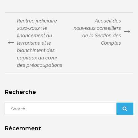
Rentrée judiciaire
Accueil des
Navigation
2021-2022 : le
nouveaux conseillers
financement du
de la Section des
de
terrorisme et le
Comptes
blanchiment des
l’article
capitaux au cœur
des préoccupations
Recherche
Récemment