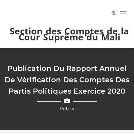
Skip
to
Toog
content
Navi
Section des Comptes de la
Cour Suprême du Mali
Publication Du Rapport Annuel
De Vérification Des Comptes Des
Partis Politiques Exercice 2020
Retour