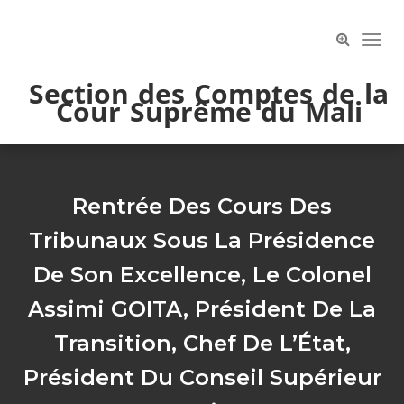
Skip
to
Toog
content
Navi
Section des Comptes de la
Cour Suprême du Mali
Rentrée Des Cours Des
Tribunaux Sous La Présidence
De Son Excellence, Le Colonel
Assimi GOITA, Président De La
Transition, Chef De L’État,
Président Du Conseil Supérieur