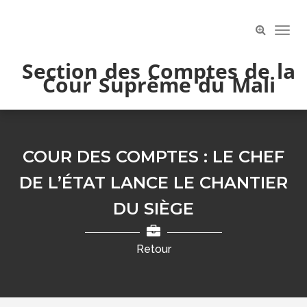
Skip
to
Toog
content
Navi
Section des Comptes de la
Cour Suprême du Mali
COUR DES COMPTES : LE CHEF
DE L’ÉTAT LANCE LE CHANTIER
DU SIÈGE
Retour