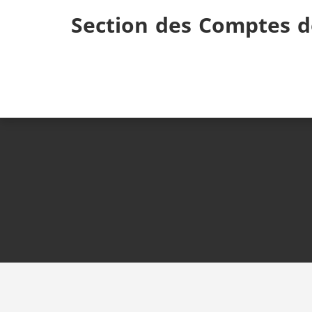
Skip
Section des Comptes d
to
content